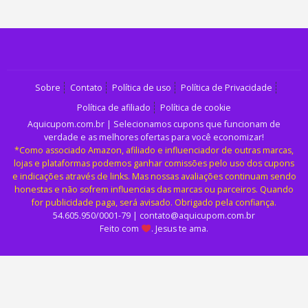
Sobre
Contato
Política de uso
Política de Privacidade
Política de afiliado
Política de cookie
Aquicupom.com.br | Selecionamos cupons que funcionam de
verdade e as melhores ofertas para você economizar!
*Como associado Amazon, afiliado e influenciador de outras marcas,
lojas e plataformas podemos ganhar comissões pelo uso dos cupons
e indicações através de links. Mas nossas avaliações continuam sendo
honestas e não sofrem influencias das marcas ou parceiros. Quando
for publicidade paga, será avisado. Obrigado pela confiança.
54.605.950/0001-79 | contato@aquicupom.com.br
Feito com
. Jesus te ama.