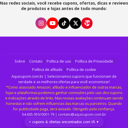
Nas redes sociais, você recebe cupons, ofertas, dicas e reviews
de produtos e lojas antes de todo mundo:
Sobre
Contato
Política de uso
Política de Privacidade
Política de afiliado
Política de cookie
Aquicupom.com.br | Selecionamos cupons que funcionam de
verdade e as melhores ofertas para você economizar!
*Como associado Amazon, afiliado e influenciador de outras marcas,
lojas e plataformas podemos ganhar comissões pelo uso dos cupons
e indicações através de links. Mas nossas avaliações continuam sendo
honestas e não sofrem influencias das marcas ou parceiros. Quando
for publicidade paga, será avisado. Obrigado pela confiança.
54.605.950/0001-79 | contato@aquicupom.com.br
Feito com
. Jesus te ama.
+ cupons & ofertas encontrados com IA ✦