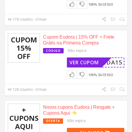
100% SUCESSO
176 Usados - 0 Hoje
Cupom Eudora | 15% OFF + Frete
CUPOM
Grátis na Primeira Compra
15%
Não expira
CÓDIGO
OFF
MVINDA15
VER CUPOM
100% SUCESSO
126 Usados - 0 Hoje
Novos cupons Eudora | Resgate +
+
Cupons Aqui
CUPONS
Não expira
OFERTA
AQUI