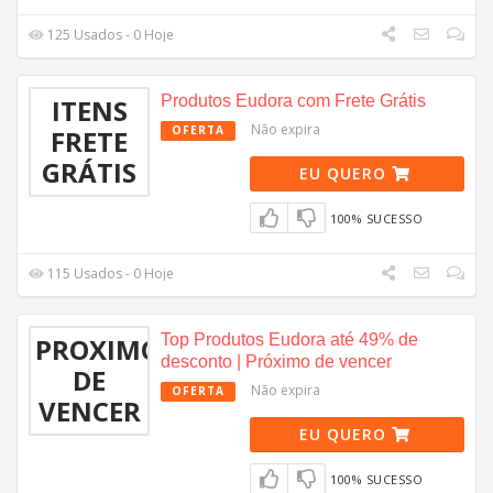
125 Usados - 0 Hoje
Produtos Eudora com Frete Grátis
ITENS
Não expira
OFERTA
FRETE
GRÁTIS
EU QUERO
100% SUCESSO
115 Usados - 0 Hoje
Top Produtos Eudora até 49% de
PROXIMO
desconto | Próximo de vencer
DE
Não expira
OFERTA
VENCER
EU QUERO
100% SUCESSO