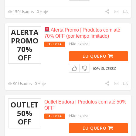
150 Usados - 0 Hoje
ALERTA
Alerta Promo | Produtos com até
70% OFF (por tempo limitado)
PROMO
Não expira
OFERTA
70%
OFF
EU QUERO
100% SUCESSO
90 Usados - 0 Hoje
Outlet Eudora | Produtos com até 50%
OUTLET
OFF
50%
Não expira
OFERTA
OFF
EU QUERO