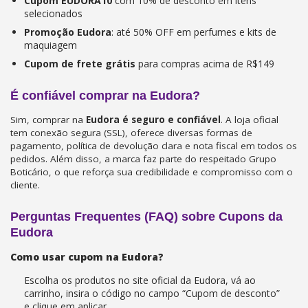
Cupom EUDORA10
com 10% de desconto em itens
selecionados
Promoção Eudora
: até 50% OFF em perfumes e kits de
maquiagem
Cupom de frete grátis
para compras acima de R$149
É confiável comprar na Eudora?
Sim, comprar na
Eudora é seguro e confiável
. A loja oficial
tem conexão segura (SSL), oferece diversas formas de
pagamento, política de devolução clara e nota fiscal em todos os
pedidos. Além disso, a marca faz parte do respeitado Grupo
Boticário, o que reforça sua credibilidade e compromisso com o
cliente.
Perguntas Frequentes (FAQ) sobre Cupons da
Eudora
Como usar cupom na Eudora?
Escolha os produtos no site oficial da Eudora, vá ao
carrinho, insira o código no campo “Cupom de desconto”
e clique em aplicar.