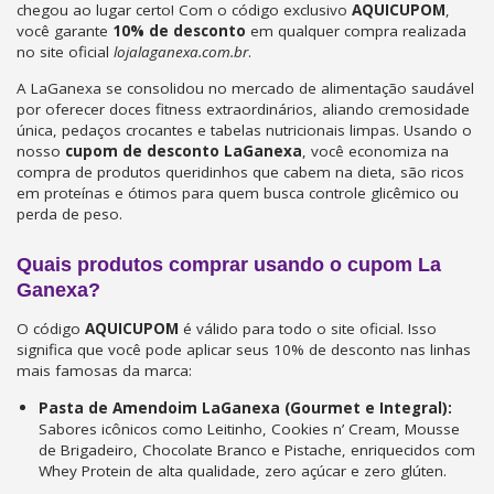
chegou ao lugar certo! Com o código exclusivo
AQUICUPOM
,
você garante
10% de desconto
em qualquer compra realizada
no site oficial
lojalaganexa.com.br
.
A LaGanexa se consolidou no mercado de alimentação saudável
por oferecer doces fitness extraordinários, aliando cremosidade
única, pedaços crocantes e tabelas nutricionais limpas. Usando o
nosso
cupom de desconto LaGanexa
, você economiza na
compra de produtos queridinhos que cabem na dieta, são ricos
em proteínas e ótimos para quem busca controle glicêmico ou
perda de peso.
Quais produtos comprar usando o cupom La
Ganexa?
O código
AQUICUPOM
é válido para todo o site oficial. Isso
significa que você pode aplicar seus 10% de desconto nas linhas
mais famosas da marca:
Pasta de Amendoim LaGanexa (Gourmet e Integral):
Sabores icônicos como Leitinho, Cookies n’ Cream, Mousse
de Brigadeiro, Chocolate Branco e Pistache, enriquecidos com
Whey Protein de alta qualidade, zero açúcar e zero glúten.