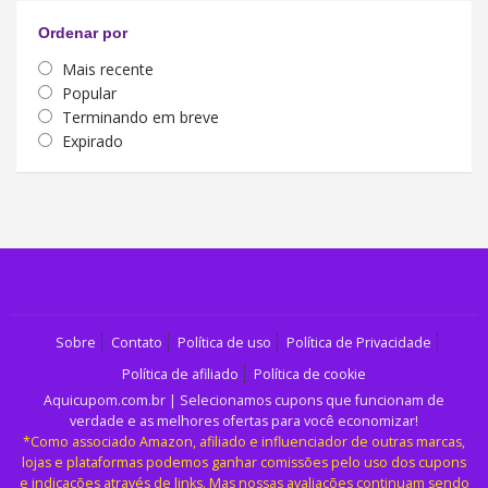
Ordenar por
Mais recente
Popular
Terminando em breve
Expirado
Sobre
Contato
Política de uso
Política de Privacidade
Política de afiliado
Política de cookie
Aquicupom.com.br | Selecionamos cupons que funcionam de
verdade e as melhores ofertas para você economizar!
*Como associado Amazon, afiliado e influenciador de outras marcas,
lojas e plataformas podemos ganhar comissões pelo uso dos cupons
e indicações através de links. Mas nossas avaliações continuam sendo