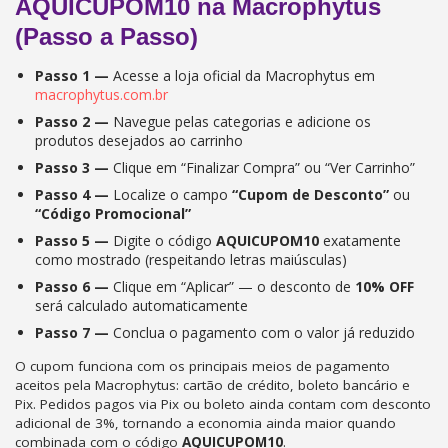
AQUICUPOM10 na Macrophytus
(Passo a Passo)
Passo 1 —
Acesse a loja oficial da Macrophytus em
macrophytus.com.br
Passo 2 —
Navegue pelas categorias e adicione os
produtos desejados ao carrinho
Passo 3 —
Clique em “Finalizar Compra” ou “Ver Carrinho”
Passo 4 —
Localize o campo
“Cupom de Desconto”
ou
“Código Promocional”
Passo 5 —
Digite o código
AQUICUPOM10
exatamente
como mostrado (respeitando letras maiúsculas)
Passo 6 —
Clique em “Aplicar” — o desconto de
10% OFF
será calculado automaticamente
Passo 7 —
Conclua o pagamento com o valor já reduzido
O cupom funciona com os principais meios de pagamento
aceitos pela Macrophytus: cartão de crédito, boleto bancário e
Pix. Pedidos pagos via Pix ou boleto ainda contam com desconto
adicional de 3%, tornando a economia ainda maior quando
combinada com o código
AQUICUPOM10
.