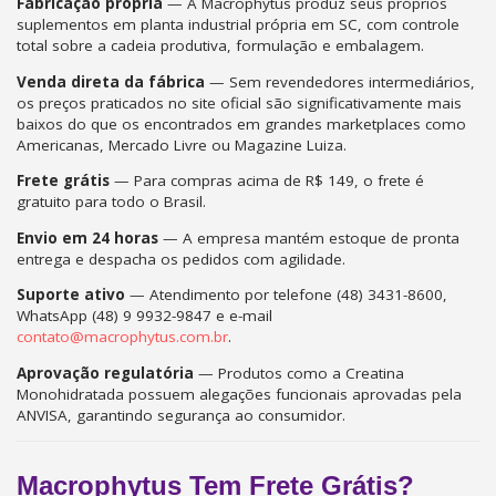
Fabricação própria
— A Macrophytus produz seus próprios
suplementos em planta industrial própria em SC, com controle
total sobre a cadeia produtiva, formulação e embalagem.
Venda direta da fábrica
— Sem revendedores intermediários,
os preços praticados no site oficial são significativamente mais
baixos do que os encontrados em grandes marketplaces como
Americanas, Mercado Livre ou Magazine Luiza.
Frete grátis
— Para compras acima de R$ 149, o frete é
gratuito para todo o Brasil.
Envio em 24 horas
— A empresa mantém estoque de pronta
entrega e despacha os pedidos com agilidade.
Suporte ativo
— Atendimento por telefone (48) 3431-8600,
WhatsApp (48) 9 9932-9847 e e-mail
contato@macrophytus.com.br
.
Aprovação regulatória
— Produtos como a Creatina
Monohidratada possuem alegações funcionais aprovadas pela
ANVISA, garantindo segurança ao consumidor.
Macrophytus Tem Frete Grátis?