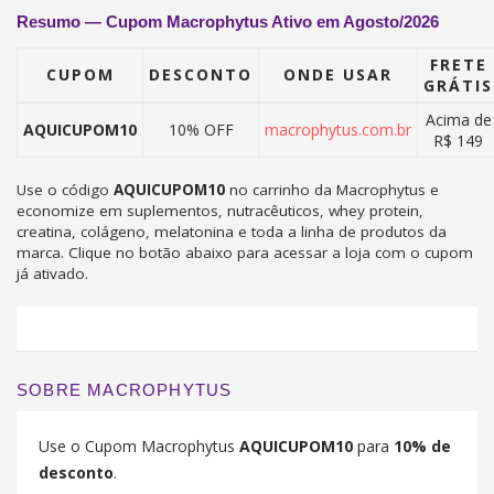
Resumo — Cupom Macrophytus Ativo em Agosto/2026
FRETE
CUPOM
DESCONTO
ONDE USAR
GRÁTIS
Acima de
AQUICUPOM10
10% OFF
macrophytus.com.br
R$ 149
Use o código
AQUICUPOM10
no carrinho da Macrophytus e
economize em suplementos, nutracêuticos, whey protein,
creatina, colágeno, melatonina e toda a linha de produtos da
marca. Clique no botão abaixo para acessar a loja com o cupom
já ativado.
SOBRE MACROPHYTUS
Use o Cupom Macrophytus
AQUICUPOM10
para
10% de
desconto
.