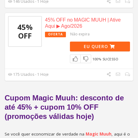
146 Usados - 1 Hoje
45% OFF no MAGIC MUUH | Ative
45%
Aqui ▶︎ Ago/2026
OFF
Não expira
OFERTA
EU QUERO
100% SUCESSO
175 Usados - 1 Hoje
Cupom Magic Muuh: desconto de
até 45% + cupom 10% OFF
(promoções válidas hoje)
Se você quer economizar de verdade na
Magic Muuh
, aqui é o