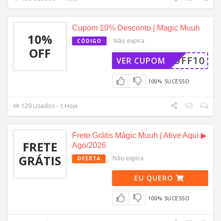
Cupom 10% Desconto | Magic Muuh
10%
Não expira
CÓDIGO
OFF
OFF10
VER CUPOM
100% SUCESSO
129 Usados - 1 Hoje
Frete Grátis Mágic Muuh | Ative Aqui ▶︎
FRETE
Ago/2026
GRÁTIS
Não expira
OFERTA
EU QUERO
100% SUCESSO