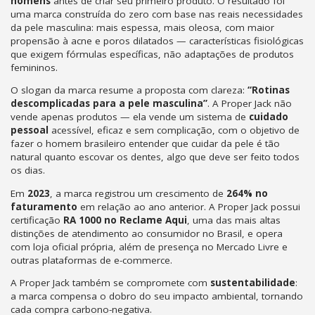
homens
antes de criar seu primeiro produto. O resultado foi
uma marca construída do zero com base nas reais necessidades
da pele masculina: mais espessa, mais oleosa, com maior
propensão à acne e poros dilatados — características fisiológicas
que exigem fórmulas específicas, não adaptações de produtos
femininos.
O slogan da marca resume a proposta com clareza:
“Rotinas
descomplicadas para a pele masculina”
. A Proper Jack não
vende apenas produtos — ela vende um sistema de
cuidado
pessoal
acessível, eficaz e sem complicação, com o objetivo de
fazer o homem brasileiro entender que cuidar da pele é tão
natural quanto escovar os dentes, algo que deve ser feito todos
os dias.
Em
2023
, a marca registrou um crescimento de
264% no
faturamento
em relação ao ano anterior. A Proper Jack possui
certificação
RA 1000 no Reclame Aqui
, uma das mais altas
distinções de atendimento ao consumidor no Brasil, e opera
com loja oficial própria, além de presença no Mercado Livre e
outras plataformas de e-commerce.
A Proper Jack também se compromete com
sustentabilidade
:
a marca compensa o dobro do seu impacto ambiental, tornando
cada compra carbono-negativa.