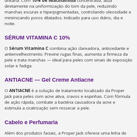
unitária. Com
10% de Niacinamida
concentrada, atua
diretamente na uniformização do tom da pele, reduzindo
manchas escuras e hiperpigmentadas, controlando oleosidade e
minimizando poros dilatados. Indicado para uso diário, dia e
noite.
SÉRUM VITAMINA C 10%
O
Sérum Vitamina C
combina ação clareadora, antioxidante e
antienvelhecimento. Previne rugas finas, aumenta a firmeza da
pele e trata manchas — ideal para peles com sinais de exposição
solar e fadiga.
ANTIACNE — Gel Creme Antiacne
O
ANTIACNE
é a solução de tratamento localizado da Proper
Jack para peles com acne ativa, cravos e espinhas. Com fórmula
de ação rápida, combate a bactéria causadora da acne e
estimula a cicatrização sem ressecar a pele.
Cabelo e Perfumaria
Além dos produtos faciais, a Proper Jack oferece uma linha de