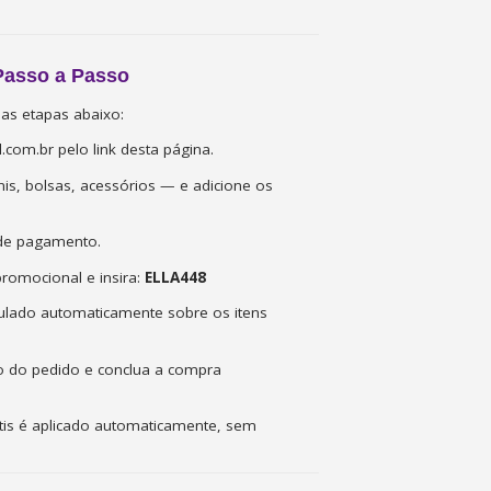
Passo a Passo
 as etapas abaixo:
l.com.br pelo link desta página.
is, bolsas, acessórios — e adicione os
 de pagamento.
romocional e insira:
ELLA448
culado automaticamente sobre os itens
o do pedido e conclua a compra
rátis é aplicado automaticamente, sem