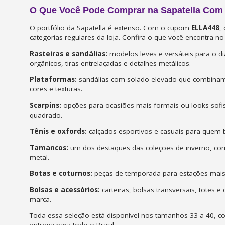
O Que Você Pode Comprar na Sapatella Co
O portfólio da Sapatella é extenso. Com o cupom
ELLA448
,
categorias regulares da loja. Confira o que você encontra no 
Rasteiras e sandálias:
modelos leves e versáteis para o dia
orgânicos, tiras entrelaçadas e detalhes metálicos.
Plataformas:
sandálias com solado elevado que combinam a
cores e texturas.
Scarpins:
opções para ocasiões mais formais ou looks sofis
quadrado.
Tênis e oxfords:
calçados esportivos e casuais para quem b
Tamancos:
um dos destaques das coleções de inverno, com
metal.
Botas e coturnos:
peças de temporada para estações mais 
Bolsas e acessórios:
carteiras, bolsas transversais, totes e
marca.
Toda essa seleção está disponível nos tamanhos 33 a 40, c