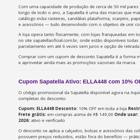
Com uma capacidade de produção de cerca de 50 mil pares 
longo de todo o ano, a Sapatella é uma das marcas que mais
catálogo inclui rasteiras, sandálias plataforma, scarpins, pa
e acessórios — tudo desenvolvido com o objetivo de unir conf
A loja opera tanto fisicamente, com lojas franqueadas em 
no site sapatellaoficial.com.br, onde estão disponíveis tod
parcelamento em até 6 vezes sem juros e opção de retirada 
Comprar com um cupom de desconto Sapatella é a forma mais
e aproveitar ainda mais as promoções sazonais da marca.
Cupom Sapatella Ativo: ELLA448 com 10% O
O código promocional da Sapatella disponível agora na Aq
completas do desconto:
Cupom:
ELLA448
Desconto:
10% OFF em toda a loja
Restr
Frete grátis:
em compras acima de R$ 149,00
Onde usar:
2026:
ativo e verificado
O desconto se aplica a calçados, bolsas e acessórios das co
possuem preços reduzidos, estão fora do benefício — prá