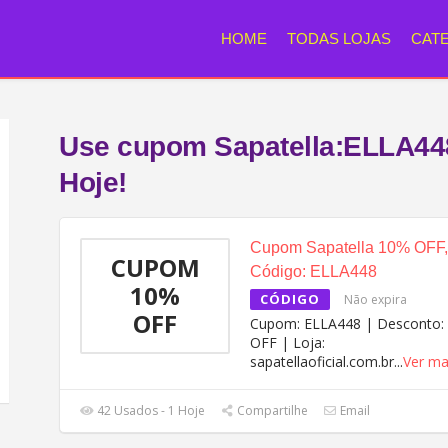
HOME
TODAS LOJAS
CAT
Use cupom Sapatella:ELLA44
Hoje!
Cupom Sapatella 10% OFF,
CUPOM
Código: ELLA448
10%
CÓDIGO
Não expira
OFF
Cupom: ELLA448 | Desconto:
OFF | Loja:
sapatellaoficial.com.br
...
Ver ma
42 Usados - 1 Hoje
Compartilhe
Email