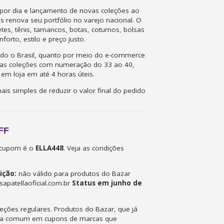
por dia e lançamento de novas coleções ao
 renova seu portfólio no varejo nacional. O
petes, tênis, tamancos, botas, coturnos, bolsas
orto, estilo e preço justo.
todo o Brasil, quanto por meio do e-commerce
as as coleções com numeração do 33 ao 40,
em loja em até 4 horas úteis.
 simples de reduzir o valor final do pedido
FF
uicupom é o
ELLA448
. Veja as condições
ição:
não válido para produtos do Bazar
sapatellaoficial.com.br
Status em junho de
leções regulares. Produtos do Bazar, que já
tica comum em cupons de marcas que