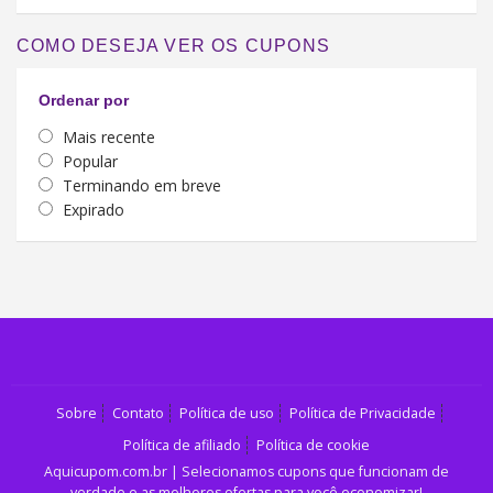
COMO DESEJA VER OS CUPONS
Ordenar por
Mais recente
Popular
Terminando em breve
Expirado
Sobre
Contato
Política de uso
Política de Privacidade
Política de afiliado
Política de cookie
Aquicupom.com.br | Selecionamos cupons que funcionam de
verdade e as melhores ofertas para você economizar!