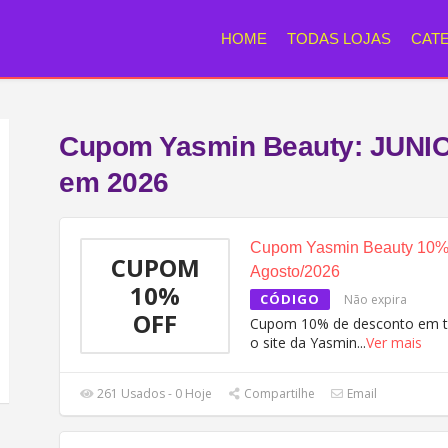
HOME
TODAS LOJAS
CAT
Cupom Yasmin Beauty: JUNI
em 2026
Cupom Yasmin Beauty 10% o
CUPOM
Agosto/2026
10%
CÓDIGO
Não expira
OFF
Cupom 10% de desconto em 
o site da Yasmin
...
Ver mais
261 Usados - 0 Hoje
Compartilhe
Email