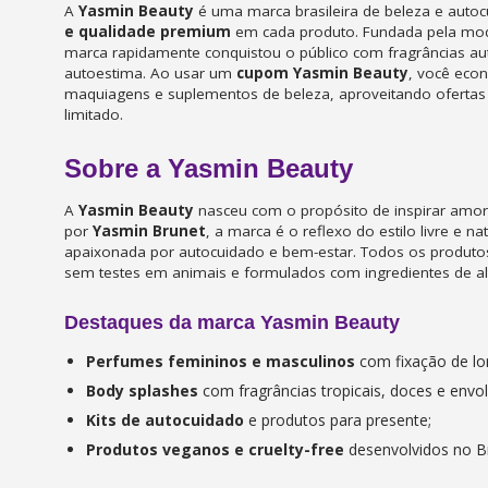
A
Yasmin Beauty
é uma marca brasileira de beleza e auto
e qualidade premium
em cada produto. Fundada pela mod
marca rapidamente conquistou o público com fragrâncias au
autoestima. Ao usar um
cupom Yasmin Beauty
, você eco
maquiagens e suplementos de beleza, aproveitando ofertas 
limitado.
Sobre a Yasmin Beauty
A
Yasmin Beauty
nasceu com o propósito de inspirar amor
por
Yasmin Brunet
, a marca é o reflexo do estilo livre e n
apaixonada por autocuidado e bem-estar. Todos os produt
sem testes em animais e formulados com ingredientes de al
Destaques da marca Yasmin Beauty
Perfumes femininos e masculinos
com fixação de lo
Body splashes
com fragrâncias tropicais, doces e envol
Kits de autocuidado
e produtos para presente;
Produtos veganos e cruelty-free
desenvolvidos no Br