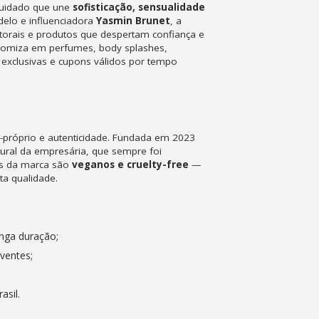
cuidado que une
sofisticação, sensualidade
elo e influenciadora
Yasmin Brunet
, a
torais e produtos que despertam confiança e
nomiza em perfumes, body splashes,
exclusivas e cupons válidos por tempo
-próprio e autenticidade. Fundada em 2023
atural da empresária, que sempre foi
os da marca são
veganos e cruelty-free
—
ta qualidade.
nga duração;
ventes;
asil.