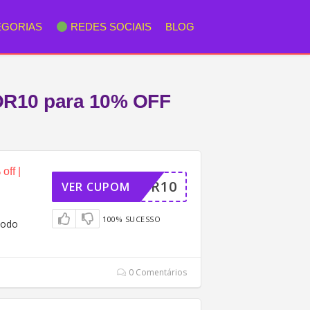
EGORIAS
REDES SOCIAIS
BLOG
OR10 para 10% OFF
ff |
JUNIOR10
VER CUPOM
100% SUCESSO
todo
0 Comentários