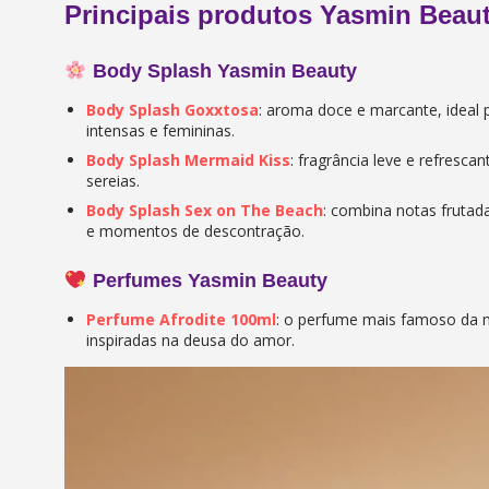
Principais produtos Yasmin Beau
Body Splash Yasmin Beauty
Body Splash Goxxtosa
: aroma doce e marcante, ideal
intensas e femininas.
Body Splash Mermaid Kiss
: fragrância leve e refresca
sereias.
Body Splash Sex on The Beach
: combina notas frutada
e momentos de descontração.
Perfumes Yasmin Beauty
Perfume Afrodite 100ml
: o perfume mais famoso da 
inspiradas na deusa do amor.