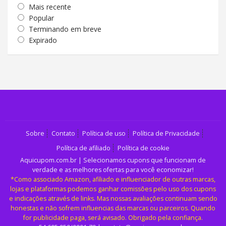
Mais recente
Popular
Terminando em breve
Expirado
Sobre
Contato
Política de uso
Política de Privacidade
Política de afiliado
Política de cookie
Aquicupom.com.br | Selecionamos cupons que funcionam de
verdade e as melhores ofertas para você economizar!
*Como associado Amazon, afiliado e influenciador de outras marcas,
lojas e plataformas podemos ganhar comissões pelo uso dos cupons
e indicações através de links. Mas nossas avaliações continuam sendo
honestas e não sofrem influencias das marcas ou parceiros. Quando
for publicidade paga, será avisado. Obrigado pela confiança.