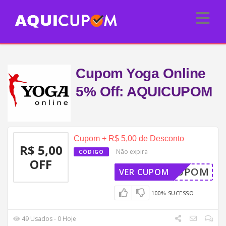
Cupom Yoga Online
5% Off: AQUICUPOM
Cupom + R$ 5,00 de Desconto
R$ 5,00
Não expira
CÓDIGO
OFF
QUICUPOM
VER CUPOM
100% SUCESSO
49 Usados - 0 Hoje