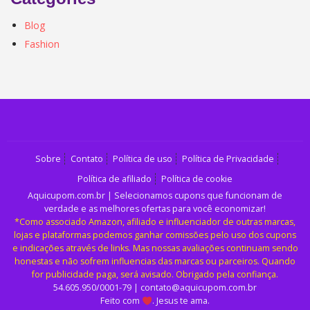
Blog
Fashion
Sobre
Contato
Política de uso
Política de Privacidade
Política de afiliado
Política de cookie
Aquicupom.com.br | Selecionamos cupons que funcionam de
verdade e as melhores ofertas para você economizar!
*Como associado Amazon, afiliado e influenciador de outras marcas,
lojas e plataformas podemos ganhar comissões pelo uso dos cupons
e indicações através de links. Mas nossas avaliações continuam sendo
honestas e não sofrem influencias das marcas ou parceiros. Quando
for publicidade paga, será avisado. Obrigado pela confiança.
54.605.950/0001-79 | contato@aquicupom.com.br
Feito com
. Jesus te ama.